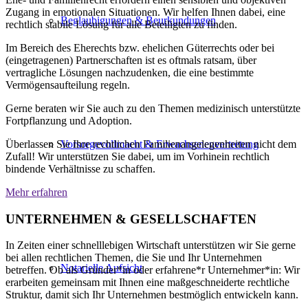
Zugang in emotionalen Situationen. Wir helfen Ihnen dabei, eine
Beglaubigungen & Beurkundungen
rechtlich stabile Lösung für alle Beteiligten zu finden.
Im Bereich des Eherechts bzw. ehelichen Güterrechts oder bei
(eingetragenen) Partnerschaften ist es oftmals ratsam, über
vertragliche Lösungen nachzudenken, die eine bestimmte
Vermögensaufteilung regeln.
Gerne beraten wir Sie auch zu den Themen medizinisch unterstützte
Fortpflanzung und Adoption.
Überlassen Sie Ihre rechtlichen Familienangelegenheiten nicht dem
Vorsorgevollmacht & Erwachsenenvertretung
Zufall! Wir unterstützen Sie dabei, um im Vorhinein rechtlich
bindende Verhältnisse zu schaffen.
Mehr erfahren
UNTERNEHMEN & GESELLSCHAFTEN
In Zeiten einer schnelllebigen Wirtschaft unterstützen wir Sie gerne
bei allen rechtlichen Themen, die Sie und Ihr Unternehmen
Notarielle Aufsicht
betreffen. Ob als Gründer*in oder erfahrene*r Unternehmer*in: Wir
erarbeiten gemeinsam mit Ihnen eine maßgeschneiderte rechtliche
Struktur, damit sich Ihr Unternehmen bestmöglich entwickeln kann.