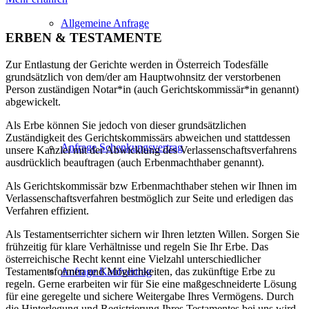
Allgemeine Anfrage
ERBEN & TESTAMENTE
Zur Entlastung der Gerichte werden in Österreich Todesfälle
grundsätzlich von dem/der am Hauptwohnsitz der verstorbenen
Person zuständigen Notar*in (auch Gerichtskommissär*in genannt)
abgewickelt.
Als Erbe können Sie jedoch von dieser grundsätzlichen
Zuständigkeit des Gerichtskommissärs abweichen und stattdessen
Anfrage Schenkungsvertrag
unsere Kanzlei mit der Abwicklung des Verlassenschaftsverfahrens
ausdrücklich beauftragen (auch Erbenmachthaber genannt).
Als Gerichtskommissär bzw Erbenmachthaber stehen wir Ihnen im
Verlassenschaftsverfahren bestmöglich zur Seite und erledigen das
Verfahren effizient.
Als Testamentserrichter sichern wir Ihren letzten Willen. Sorgen Sie
frühzeitig für klare Verhältnisse und regeln Sie Ihr Erbe. Das
österreichische Recht kennt eine Vielzahl unterschiedlicher
Anfrage Kaufvertrag
Testamentsformen und Möglichkeiten, das zukünftige Erbe zu
regeln. Gerne erarbeiten wir für Sie eine maßgeschneiderte Lösung
für eine geregelte und sichere Weitergabe Ihres Vermögens. Durch
die Hinterlegung und Registrierung Ihres Testamentes bei uns wird