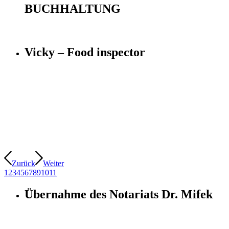
BUCHHALTUNG
Vicky – Food inspector
Zurück
Weiter
1
2
3
4
5
6
7
8
9
10
11
Übernahme des Notariats Dr. Mifek