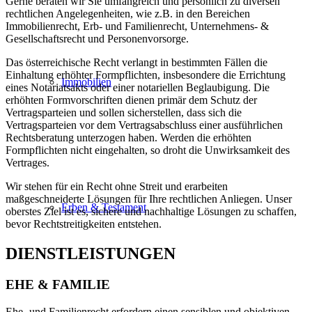
Gerne beraten wir Sie umfangreich und persönlich zu diversen
rechtlichen Angelegenheiten, wie z.B. in den Bereichen
Immobilienrecht, Erb- und Familienrecht, Unternehmens- &
Gesellschaftsrecht und Personenvorsorge.
Das österreichische Recht verlangt in bestimmten Fällen die
Einhaltung erhöhter Formpflichten, insbesondere die Errichtung
Immobilien
eines Notariatsakts oder einer notariellen Beglaubigung. Die
erhöhten Formvorschriften dienen primär dem Schutz der
Vertragsparteien und sollen sicherstellen, dass sich die
Vertragsparteien vor dem Vertragsabschluss einer ausführlichen
Rechtsberatung unterzogen haben. Werden die erhöhten
Formpflichten nicht eingehalten, so droht die Unwirksamkeit des
Vertrages.
Wir stehen für ein Recht ohne Streit und erarbeiten
maßgeschneiderte Lösungen für Ihre rechtlichen Anliegen. Unser
Erben & Testament
oberstes Ziel ist es, sichere und nachhaltige Lösungen zu schaffen,
bevor Rechtstreitigkeiten entstehen.
DIENSTLEISTUNGEN
EHE & FAMILIE
Ehe- und Familienrecht erfordern einen sensiblen und objektiven