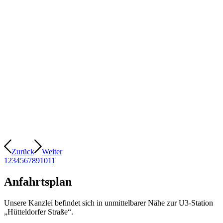
Zurück
Weiter
1
2
3
4
5
6
7
8
9
10
11
Anfahrtsplan
Unsere Kanzlei befindet sich in unmittelbarer Nähe zur U3-Station
„Hütteldorfer Straße“.