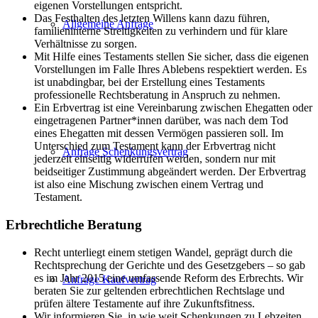
eigenen Vorstellungen entspricht.
Das Festhalten des letzten Willens kann dazu führen,
Allgemeine Anfrage
familieninterne Streitigkeiten zu verhindern und für klare
Verhältnisse zu sorgen.
Mit Hilfe eines Testaments stellen Sie sicher, dass die eigenen
Vorstellungen im Falle Ihres Ablebens respektiert werden. Es
ist unabdingbar, bei der Erstellung eines Testaments
professionelle Rechtsberatung in Anspruch zu nehmen.
Ein Erbvertrag ist eine Vereinbarung zwischen Ehegatten oder
eingetragenen Partner*innen darüber, was nach dem Tod
eines Ehegatten mit dessen Vermögen passieren soll. Im
Unterschied zum Testament kann der Erbvertrag nicht
Anfrage Schenkungsvertrag
jederzeit einseitig widerrufen werden, sondern nur mit
beidseitiger Zustimmung abgeändert werden. Der Erbvertrag
ist also eine Mischung zwischen einem Vertrag und
Testament.
Erbrechtliche Beratung
Recht unterliegt einem stetigen Wandel, geprägt durch die
Rechtsprechung der Gerichte und des Gesetzgebers – so gab
es im Jahr 2015 eine umfassende Reform des Erbrechts. Wir
Anfrage Kaufvertrag
beraten Sie zur geltenden erbrechtlichen Rechtslage und
prüfen ältere Testamente auf ihre Zukunftsfitness.
Wir informieren Sie, in wie weit Schenkungen zu Lebzeiten