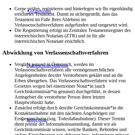
Gerne prüfen, registrieren und hinterlegen wir Ihr eigenhändig
Anfahrtsplan
errichtetes Testament. Damit ist sichergestellt, dass das
Testament im Falle Ihres Ablebens im
Verlassenschaftsverfahren aufgefunden und umgesetzt wird.
Die Registrierung erfolgt im Zentralen Testamentsregister des
österreichischen Notariats (ZTR) und ist für alle
österreichischen Notariate ersichtlich.
Abwicklung von Verlassenschaftsverfahren
Verstirbt jemand in Österreich, werden im
Datenschutzerklärung
Verlassenschaftsverfahren alle vermögensrechtlichen
Angelegenheiten des/der Verstorbenen geklärt und an die
Erben übergeben. Das Verlassenschaftsverfahren wird von
Gesetzes wegen bei einem/einer Notar*in (auch
Gerichtskommissär*in genannt) durchgeführt, in dessen
Amtsgebiet die verstorbene Person ihren letzten
Hauptwohnsitz hatte.
Zunächst erfolgt durch den/die Gerichtskommissär*in die
Kontaktaufnahme mit den nächsten Angehörigen zur
Erstbesprechung (sog. Todesfallaufnahme). Dieser Termin
Impressum
dient primär der Informationssammlung, damit wir als
Gerichtskommissär wissen, welche Banken, Behörden und
andere Einrichtungen wir abfragen bzw. informieren müssen.