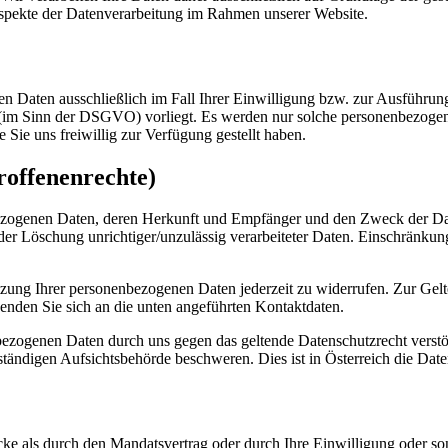
Aspekte der Datenverarbeitung im Rahmen unserer Website.
en Daten ausschließlich im Fall Ihrer Einwilligung bzw. zur Ausführun
 (im Sinn der DSGVO) vorliegt. Es werden nur solche personenbezoge
 Sie uns freiwillig zur Verfügung gestellt haben.
roffenenrechte)
bezogenen Daten, deren Herkunft und Empfänger und den Zweck der Dat
r Löschung unrichtiger/unzulässig verarbeiteter Daten. Einschränkung
 Nutzung Ihrer personenbezogenen Daten jederzeit zu widerrufen. Zur G
nden Sie sich an die unten angeführten Kontaktdaten.
nbezogenen Daten durch uns gegen das geltende Datenschutzrecht verstö
zuständigen Aufsichtsbehörde beschweren. Dies ist in Österreich die Da
ecke als durch den Mandatsvertrag oder durch Ihre Einwilligung oder