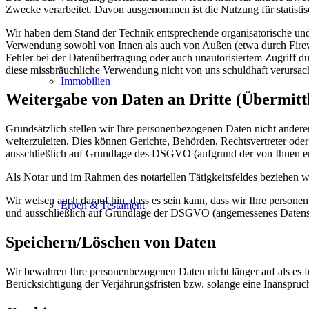
Zwecke verarbeitet. Davon ausgenommen ist die Nutzung für statisti
Wir haben dem Stand der Technik entsprechende organisatorische un
Verwendung sowohl von Innen als auch von Außen (etwa durch Firewal
Fehler bei der Datenübertragung oder auch unautorisiertem Zugriff d
diese missbräuchliche Verwendung nicht von uns schuldhaft verursac
Immobilien
Weitergabe von Daten an Dritte (Übermitt
Grundsätzlich stellen wir Ihre personenbezogenen Daten nicht anderen 
weiterzuleiten. Dies können Gerichte, Behörden, Rechtsvertreter oder so
ausschließlich auf Grundlage des DSGVO (aufgrund der von Ihnen erteil
Als Notar und im Rahmen des notariellen Tätigkeitsfeldes beziehen wi
Wir weisen auch darauf hin, dass es sein kann, dass wir Ihre person
Erben & Testament
und ausschließlich auf Grundlage der DSGVO (angemessenes Datensc
Speichern/Löschen von Daten
Wir bewahren Ihre personenbezogenen Daten nicht länger auf als es fü
Berücksichtigung der Verjährungsfristen bzw. solange eine Inanspru