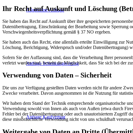
Ihr Recht auf Auskunft und Löschung (Bet
Allgemeine Anfrage
Sie haben das Recht auf Auskunft über ihre gespeicherten personen
Datenübertragung, Einschränkung der Bearbeitung sowie Sperrung ode
Verschwiegenheitsverpflichtung gemäß § 37 NO ergeben.
Sie haben auch das Recht, eine allenfalls erteilte Einwilligung zur
Löschung, Berichtigung, Widerspruch und/oder Datenübertragung) we
Sofern Sie der Auffassung sind, dass die Verarbeitung Ihrer persone
verletzt worden sind, besteht die Möglichkeit, dass Sie sich bei der 
Anfrage Schenkungsvertrag
Verwendung von Daten – Sicherheit
Die uns zur Verfügung gestellten Daten werden nicht für andere Zw
Zwecke verarbeitet. Davon ausgenommen ist die Nutzung für statisti
Wir haben dem Stand der Technik entsprechende organisatorische un
Verwendung sowohl von Innen als auch von Außen (etwa durch Firewal
Fehler bei der Datenübertragung oder auch unautorisiertem Zugriff d
Anfrage Kaufvertrag
diese missbräuchliche Verwendung nicht von uns schuldhaft verursac
Weitergabe von Daten an Dritte (Übermitt