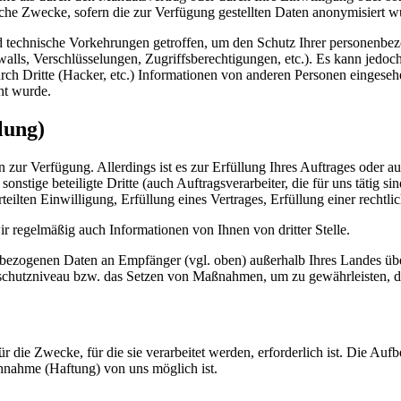
sche Zwecke, sofern die zur Verfügung gestellten Daten anonymisiert w
d technische Vorkehrungen getroffen, um den Schutz Ihrer personenbe
ls, Verschlüsselungen, Zugriffsberechtigungen, etc.). Es kann jedoch
urch Dritte (Hacker, etc.) Informationen von anderen Personen einges
ht wurde.
lung)
zur Verfügung. Allerdings ist es zur Erfüllung Ihres Auftrages oder au
nstige beteiligte Dritte (auch Auftragsverarbeiter, die für uns tätig sin
ten Einwilligung, Erfüllung eines Vertrages, Erfüllung einer rechtlich
r regelmäßig auch Informationen von Ihnen von dritter Stelle.
enbezogenen Daten an Empfänger (vgl. oben) außerhalb Ihres Landes üb
hutzniveau bzw. das Setzen von Maßnahmen, um zu gewährleisten, da
r die Zwecke, für die sie verarbeitet werden, erforderlich ist. Die A
chnahme (Haftung) von uns möglich ist.