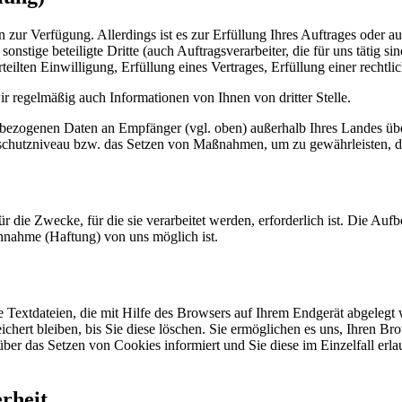
zur Verfügung. Allerdings ist es zur Erfüllung Ihres Auftrages oder au
nstige beteiligte Dritte (auch Auftragsverarbeiter, die für uns tätig sin
ten Einwilligung, Erfüllung eines Vertrages, Erfüllung einer rechtlich
r regelmäßig auch Informationen von Ihnen von dritter Stelle.
enbezogenen Daten an Empfänger (vgl. oben) außerhalb Ihres Landes üb
hutzniveau bzw. das Setzen von Maßnahmen, um zu gewährleisten, da
r die Zwecke, für die sie verarbeitet werden, erforderlich ist. Die A
chnahme (Haftung) von uns möglich ist.
e Textdateien, die mit Hilfe des Browsers auf Ihrem Endgerät abgelegt
eichert bleiben, bis Sie diese löschen. Sie ermöglichen es uns, Ihren B
über das Setzen von Cookies informiert und Sie diese im Einzelfall erl
rheit