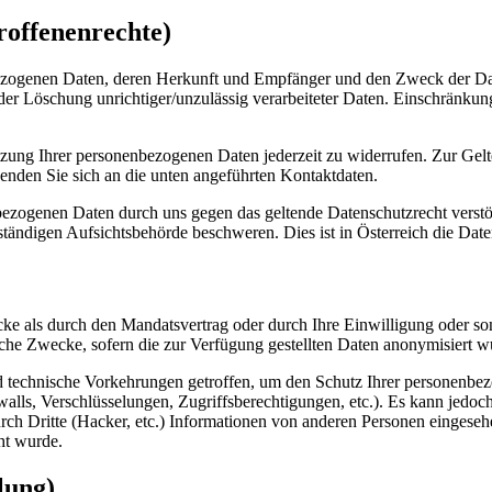
roffenenrechte)
bezogenen Daten, deren Herkunft und Empfänger und den Zweck der Dat
r Löschung unrichtiger/unzulässig verarbeiteter Daten. Einschränkung
 Nutzung Ihrer personenbezogenen Daten jederzeit zu widerrufen. Zur G
nden Sie sich an die unten angeführten Kontaktdaten.
nbezogenen Daten durch uns gegen das geltende Datenschutzrecht verstö
zuständigen Aufsichtsbehörde beschweren. Dies ist in Österreich die Da
ecke als durch den Mandatsvertrag oder durch Ihre Einwilligung oder
sche Zwecke, sofern die zur Verfügung gestellten Daten anonymisiert w
d technische Vorkehrungen getroffen, um den Schutz Ihrer personenbe
ls, Verschlüsselungen, Zugriffsberechtigungen, etc.). Es kann jedoch
urch Dritte (Hacker, etc.) Informationen von anderen Personen einges
ht wurde.
lung)